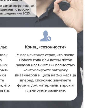
00 самых эффективных
циалистов по версии
исследования 2025 г.
лы:
Конец «сезонности»
явок
У вас исчезнет страх, что после
ю
Нового года или летом поток
ьных
заказов иссякнет. Вы полностью
рыть
контролируете загрузку
чки
дизайнеров и цеха на 2–3 месяца
те
вперед, спокойно закупаете
, что
фурнитуру, материалы впрок и
вать.
планируете развитие.