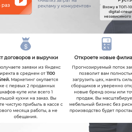
«Анализ затрат на
 раз
рекламу у конкурентов»
Вхожу в ТОП-1
digital-спе
независимого 
ст договоров и выручки
Откроете новые филиа
получаете заявки из Яндекс
Прогнозируемый поток за
иректа в среднем от
1100
позволит вам полность
лей.
Маркетинг окупается
загрузить цех, нанять сил
же с первых 2 проданных
сборщиков и уверенно отк
шкафов-купе или всего 1
новые бренд-зоны или то
льшой кухни на заказ. Вы
продаж. Вы масштабируе
те чистую прибыль в кассе с
мебельный бизнес без риска
рвого месяца работы, а не
производство будет простаи
обещания.