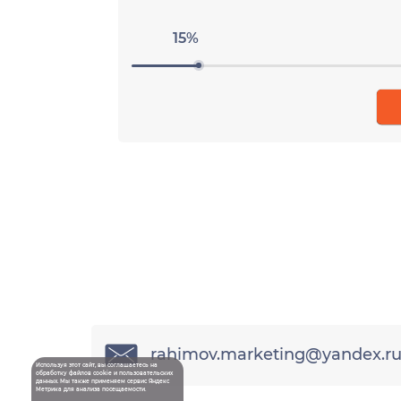
15%
rahimov.marketing@yandex.r
Используя этот сайт, вы соглашаетесь на
обработку
файлов cookie
и пользовательских
данных. Мы также применяем сервис
Яндекс
Метрика
для анализа посещаемости.