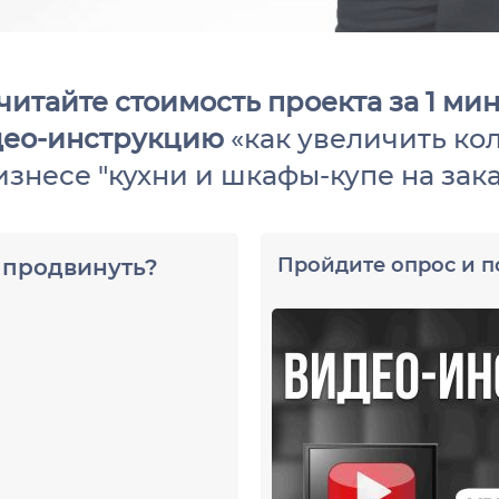
читайте стоимость проекта за 1 ми
део-инструкцию
«как увеличить кол
изнесе "кухни и шкафы-купе на зака
Пройдите опрос и п
 продвинуть?
У вас есть сайт?
Да
Нет