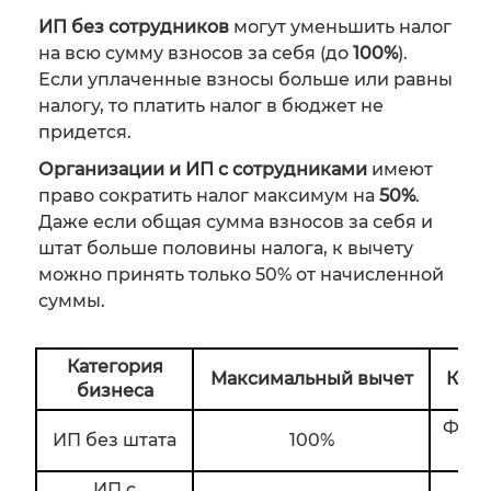
ИП без сотрудников
могут уменьшить налог
на всю сумму взносов за себя (до
100%
).
Если уплаченные взносы больше или равны
налогу, то платить налог в бюджет не
придется.
Организации и ИП с сотрудниками
имеют
право сократить налог максимум на
50%
.
Даже если общая сумма взносов за себя и
штат больше половины налога, к вычету
можно принять только 50% от начисленной
суммы.
Категория
Максимальный вычет
Каки
бизнеса
Фикс
ИП без штата
100%
ИП с