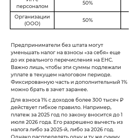
50%
персоналом
Организации
50%
З
(ООО)
Предприниматели без штата могут
уменьшать налог на взносы «за себя» еще
до их реального перечисления на ЕНС.
Важно лишь, чтобы эти суммы подлежали
уплате в текущем налоговом периоде.
Фиксированную часть и дополнительный 1%
можно брать в зачет заранее.
Для взноса 1% с доходов более 300 тысяч ₽
действует гибкое правило. Например,
платеж за 2025 год по закону вносится до 1
июля 2026 года. Его разрешено вычесть из
налога либо за 2025-й, либо за 2026 год.
Однако распределять одну и ту же сумму